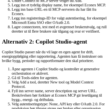
Under Connect to MCP server velger du Add.
Legg inn et tydelig display name, for eksempel Econex MCP.
Legg inn base-URL-en til MCP-serveren du har fått fra
Econex.
Legg inn registrerings-ID for valgt autentisering, for eksempel
Microsoft Entra SSO eller OAuth 2.0.
Lagre connectoren, test med et avgrenset brukerutvalg, og rull
deretter ut til flere brukere når tilgang og svar er verifisert.
Alternativ 2: Copilot Studio-agent
Copilot Studio passer når du vil lage en egen agent for drift,
energioppfølging eller rapportering. Agenten kan få instrukser om
hvilke bygg, perioder og rapportformater den skal prioritere.
Åpne agenten i Copilot Studio og kontroller at generative
orchestration er aktivert.
Gå til Tools-siden for agenten.
Velg Add a tool, deretter New tool og Model Context
Protocol.
Fyll inn server name, server description og server URL.
Beskrivelsen bør forklare at Econex MCP gir lesetilgang til
bygg-, energi- og driftsdata.
Velg autentiseringstype: None, API key eller OAuth 2.0. For
produksjon bør tilgang styres per bruker eller organisasjon.