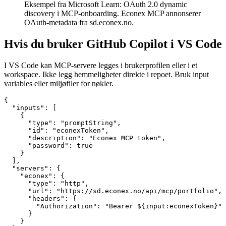
Eksempel fra Microsoft Learn: OAuth 2.0 dynamic
discovery i MCP-onboarding. Econex MCP annonserer
OAuth-metadata fra sd.econex.no.
Hvis du bruker GitHub Copilot i VS Code
I VS Code kan MCP-servere legges i brukerprofilen eller i et
workspace. Ikke legg hemmeligheter direkte i repoet. Bruk input
variables eller miljøfiler for nøkler.
{

  "inputs": [

    {

      "type": "promptString",

      "id": "econexToken",

      "description": "Econex MCP token",

      "password": true

    }

  ],

  "servers": {

    "econex": {

      "type": "http",

      "url": "https://sd.econex.no/api/mcp/portfolio",

      "headers": {

        "Authorization": "Bearer ${input:econexToken}"

      }

    }
