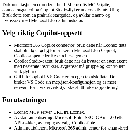
Dokumentasjonen er under arbeid. Microsofts MCP-støtte,
connector-galleri og Copilot Studio-flyt er under aktiv utvikling.
Bruk dette som en praktisk startguide, og avklar tenant- og
lisenskrav med Microsoft 365-administrator.
Velg riktig Copilot-oppsett
Microsoft 365 Copilot connector: bruk dette når Econex-data
skal bli tilgjengelig for brukere i Microsoft 365 Copilot,
Copilot-appen eller Researcher-agenten.
Copilot Studio-agent: bruk dette når du bygger en egen agent
med bestemte instrukser, avgrenset målgruppe og kontrollert
verktøybruk.
GitHub Copilot i VS Code er en egen teknisk flate. Den
bruker VS Code sin mcp.json-konfigurasjon og er mest
relevant for utviklerverktøy, ikke sluttbrukerrapportering.
Forutsetninger
Econex MCP-server-URL fra Econex.
Avklart autentisering: Microsoft Entra SSO, OAuth 2.0 eller
API-nøkkel, avhengig av valgt Copilot-flate.
Adminrettigheter i Microsoft 365 admin center for tenant-bred